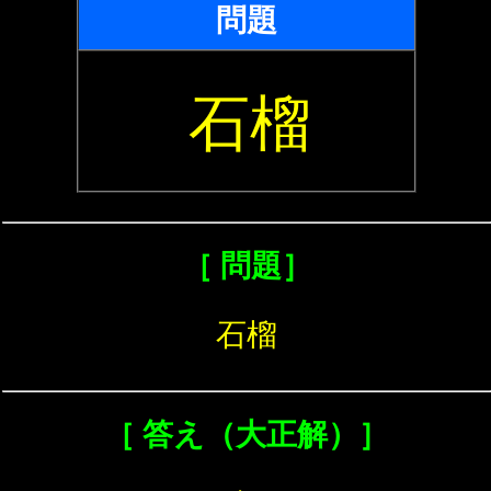
問題
石榴
［ 問題］
石榴
［ 答え（大正解）］