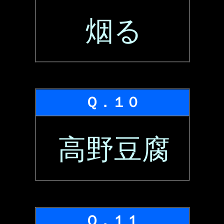
烟る
Ｑ．１０
高野豆腐
Ｑ．１１