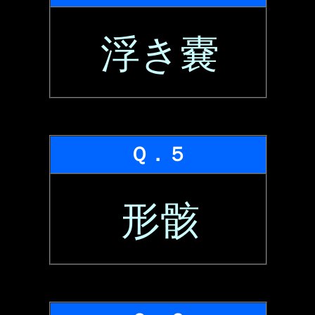
浮き嚢
Ｑ．５
形骸