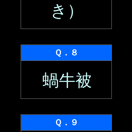
き）
Ｑ．８
蝸牛被
Ｑ．９