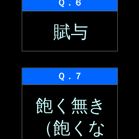
Ｑ．６
賦与
Ｑ．７
飽く無き
（飽くな