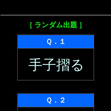
［ ランダム出題 ］
Ｑ．１
手子摺る
Ｑ．２