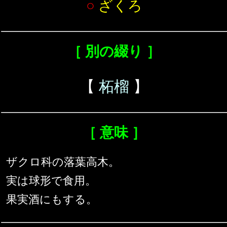
○
ざくろ
［ 別の綴り ］
【
柘榴
】
［ 意味 ］
ザクロ科の落葉高木。
実は球形で食用。
果実酒にもする。