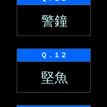
警鐘
Ｑ．１２
堅魚