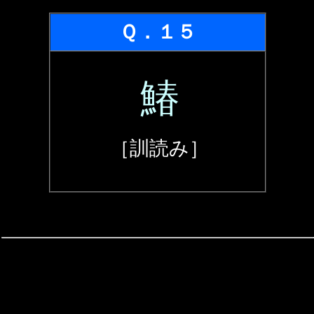
Ｑ．１５
鰆
［訓読み］