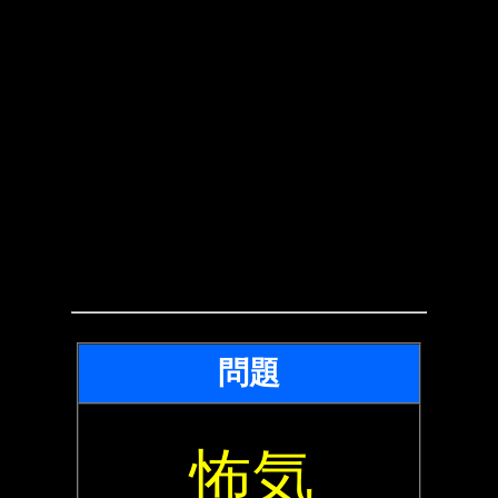
問題
怖気