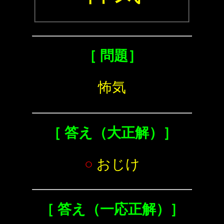
［ 問題］
怖気
［ 答え（大正解）］
○
おじけ
［ 答え（一応正解）］