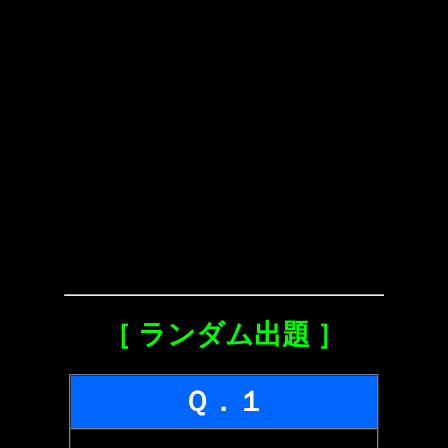
［ ランダム出題 ］
Ｑ．１