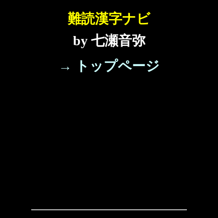
難読漢字ナビ
by 七瀬音弥
→ トップページ