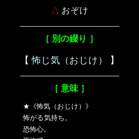
△
おぞけ
［ 別の綴り ］
【
怖じ気（おじけ）
】
［ 意味 ］
★《怖気（おじけ）》
怖がる気持ち。
恐怖心。