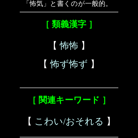
「怖気」と書くのが一般的。
［ 類義漢字 ］
【
怖怖
】
【
怖ず怖ず
】
［ 関連キーワード ］
【
こわい/おそれる
】