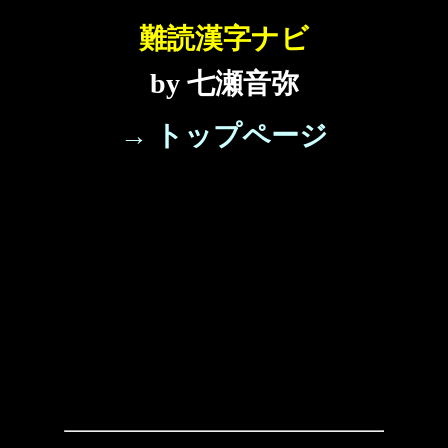
難読漢字ナビ
by 七瀬音弥
→ トップページ