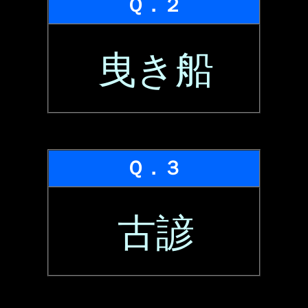
Ｑ．２
曳き船
Ｑ．３
古諺