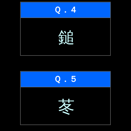
Ｑ．４
鎚
Ｑ．５
苳