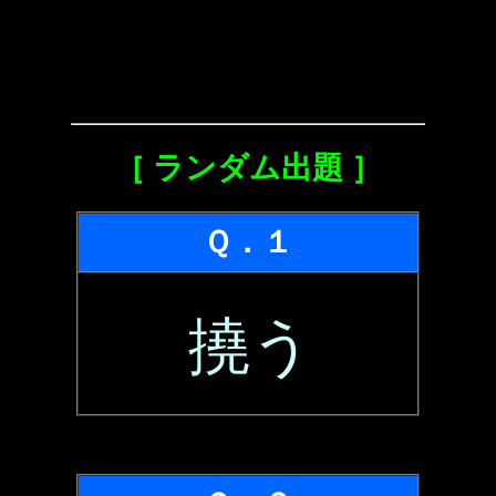
［ ランダム出題 ］
Ｑ．１
撓う