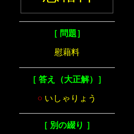
［ 問題］
慰藉料
［ 答え（大正解）］
○
いしゃりょう
［ 別の綴り ］