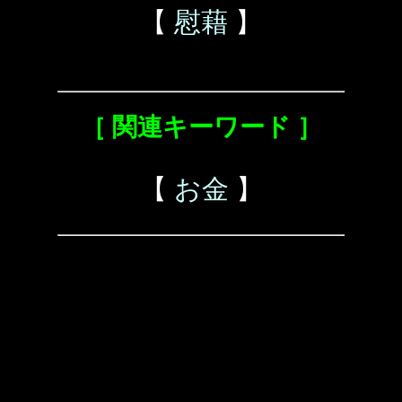
【
慰藉
】
［ 関連キーワード ］
【
お金
】