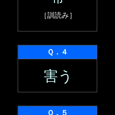
［訓読み］
Ｑ．４
害う
Ｑ．５