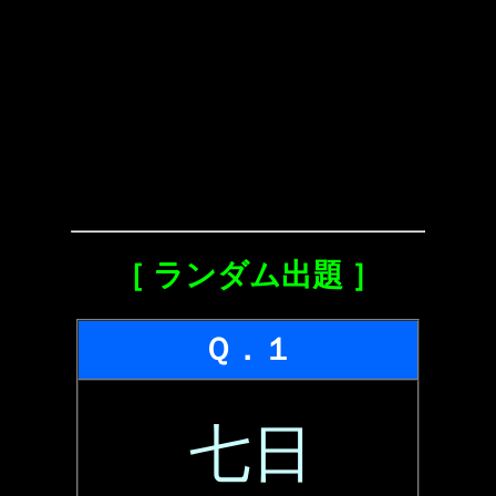
［ ランダム出題 ］
Ｑ．１
七日