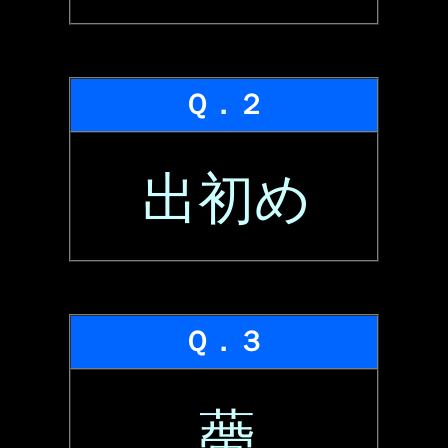
Ｑ．２
出初め
Ｑ．３
蔕