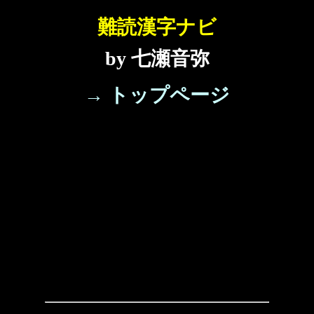
難読漢字ナビ
by 七瀬音弥
→ トップページ