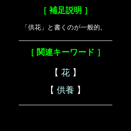
［ 補足説明 ］
「供花」と書くのが一般的。
［ 関連キーワード ］
【
花
】
【
供養
】