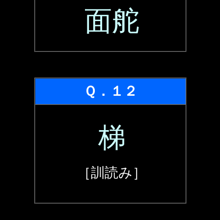
面舵
Ｑ．１２
梯
［訓読み］