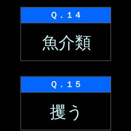
Ｑ．１４
魚介類
Ｑ．１５
攫う