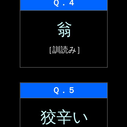
Ｑ．４
翁
［訓読み］
Ｑ．５
狡辛い