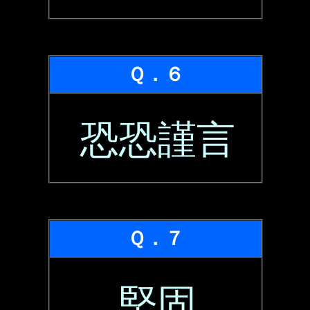
Ｑ．６
恐恐謹言
Ｑ．７
堅固