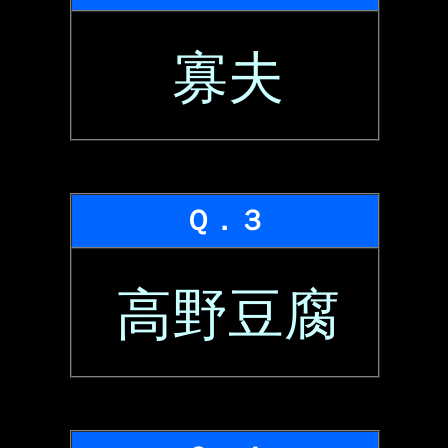
寡夫
Ｑ．３
高野豆腐