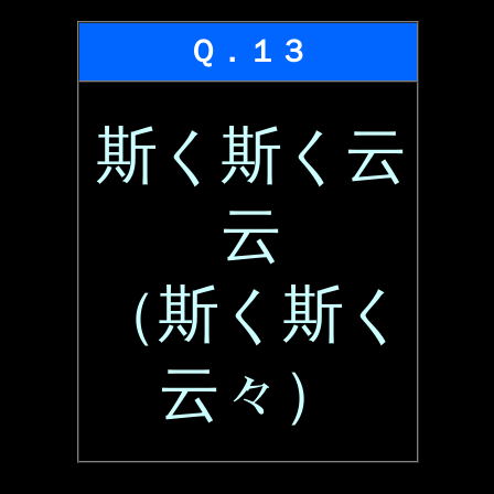
Ｑ．１３
斯く斯く云
云
（斯く斯く
云々）