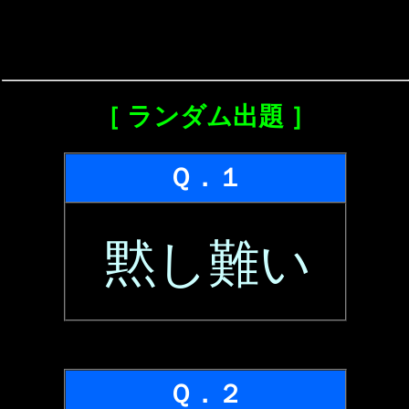
［ ランダム出題 ］
Ｑ．１
黙し難い
Ｑ．２