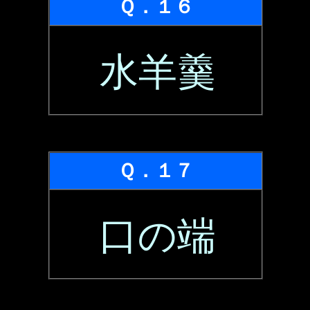
Ｑ．１６
水羊羹
Ｑ．１７
口の端