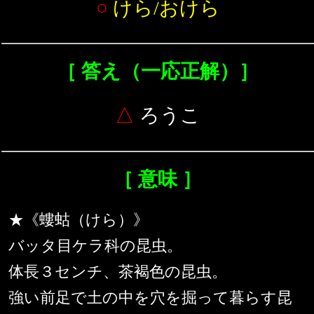
○
けら/おけら
［ 答え（一応正解）］
△
ろうこ
［ 意味 ］
★《螻蛄（けら）》
バッタ目ケラ科の昆虫。
体長３センチ、茶褐色の昆虫。
強い前足で土の中を穴を掘って暮らす昆