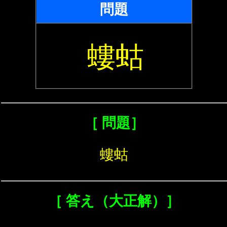
問題
螻蛄
［ 問題］
螻蛄
［ 答え（大正解）］