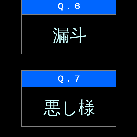
Ｑ．６
漏斗
Ｑ．７
悪し様