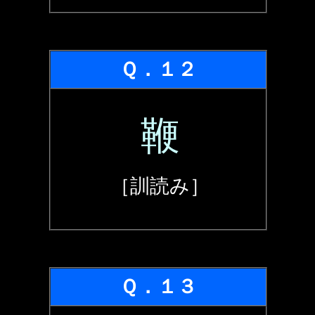
Ｑ．１２
鞭
［訓読み］
Ｑ．１３