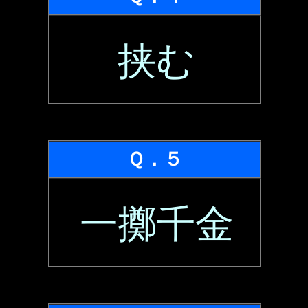
挟む
Ｑ．５
一擲千金