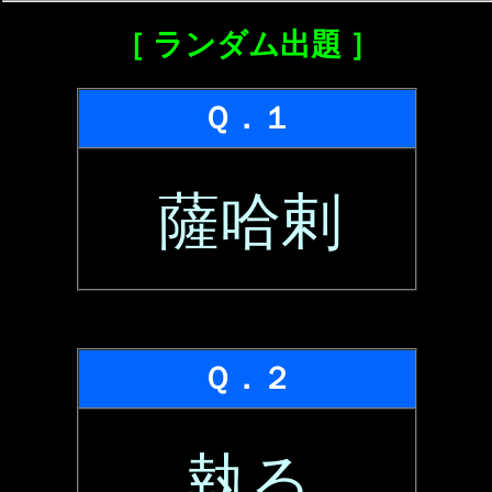
［ ランダム出題 ］
Ｑ．１
薩哈剌
Ｑ．２
執る