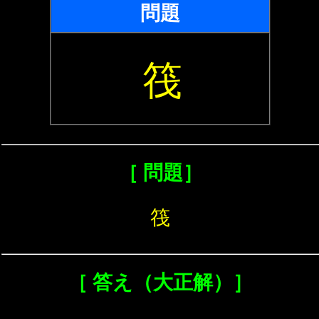
問題
筏
［ 問題］
筏
［ 答え（大正解）］