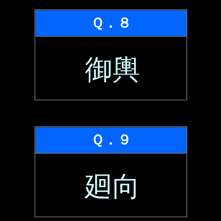
Ｑ．８
御輿
Ｑ．９
廻向