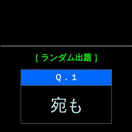
［ ランダム出題 ］
Ｑ．１
宛も