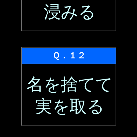
浸みる
Ｑ．１２
名を捨てて
実を取る