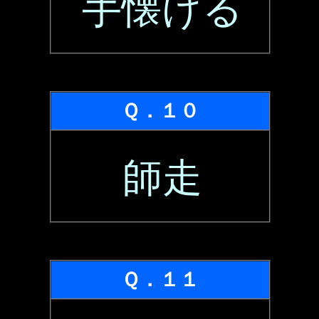
手懐ける
Ｑ．１０
師走
Ｑ．１１