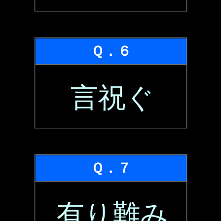
Ｑ．６
言祝ぐ
Ｑ．７
有り難み