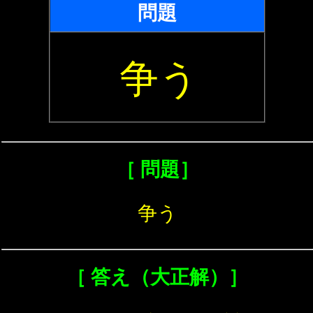
問題
争う
［ 問題］
争う
［ 答え（大正解）］