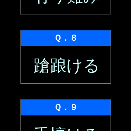
Ｑ．８
蹌踉ける
Ｑ．９