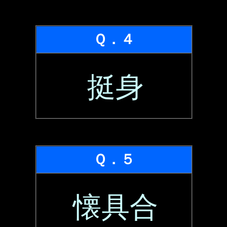
Ｑ．４
挺身
Ｑ．５
懐具合