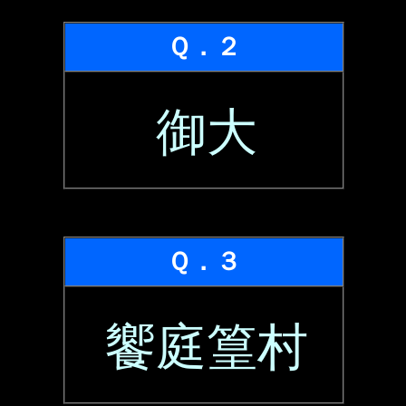
Ｑ．２
御大
Ｑ．３
饗庭篁村