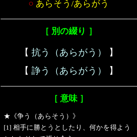
○
あらそう/あらがう
［ 別の綴り ］
【
抗う（あらがう）
】
【
諍う（あらがう）
】
［ 意味 ］
★《争う（あらそう）》
[1] 相手に勝とうとしたり、何かを得よう