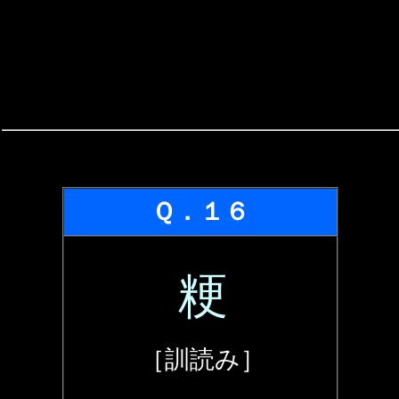
Ｑ．１６
粳
［訓読み］