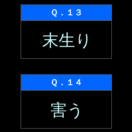
Ｑ．１３
末生り
Ｑ．１４
害う