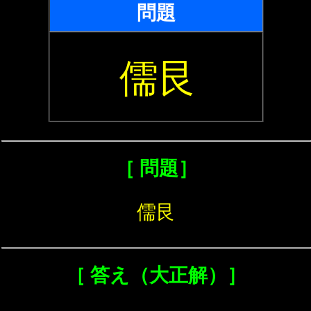
問題
儒艮
［ 問題］
儒艮
［ 答え（大正解）］