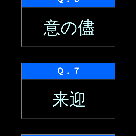
意の儘
Ｑ．７
来迎