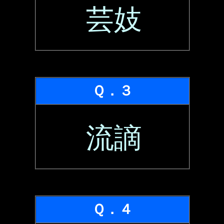
芸妓
Ｑ．３
流謫
Ｑ．４