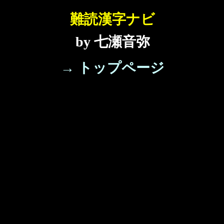
難読漢字ナビ
by 七瀬音弥
→ トップページ