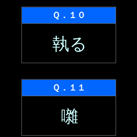
Ｑ．１０
執る
Ｑ．１１
囃