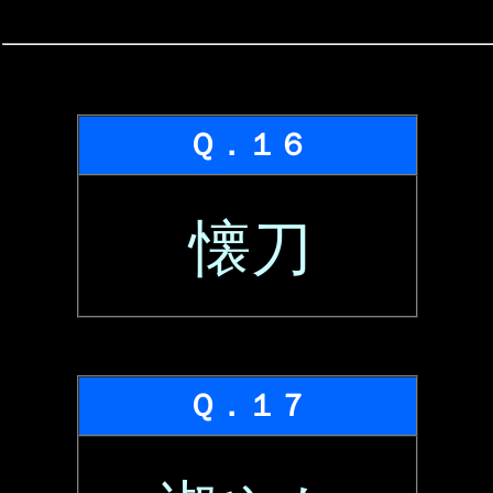
Ｑ．１６
懐刀
Ｑ．１７