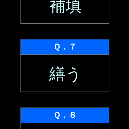
補填
Ｑ．７
繕う
Ｑ．８