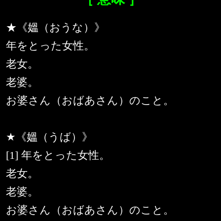
★《媼（おうな）》
年をとった女性。
老女。
老婆。
お婆さん（おばあさん）のこと。
★《媼（うば）》
[1] 年をとった女性。
老女。
老婆。
お婆さん（おばあさん）のこと。