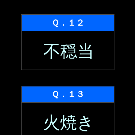
Ｑ．１２
不穏当
Ｑ．１３
火焼き