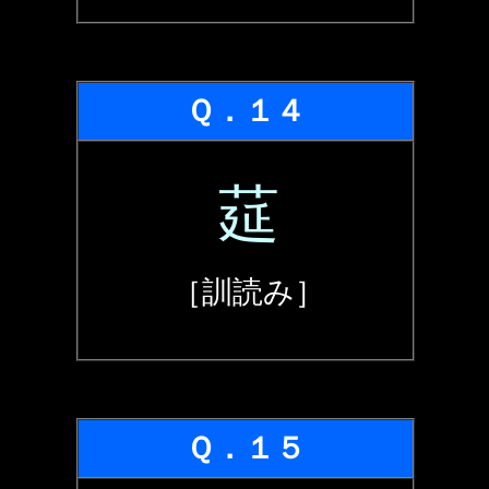
Ｑ．１４
莚
［訓読み］
Ｑ．１５