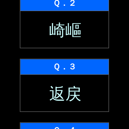
Ｑ．２
崎嶇
Ｑ．３
返戻