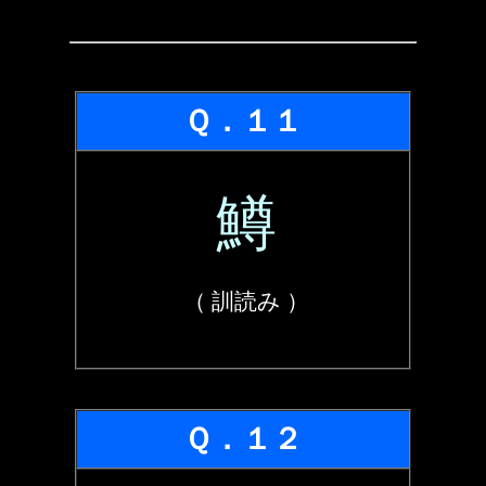
Ｑ．１１
鱒
（ 訓読み ）
Ｑ．１２