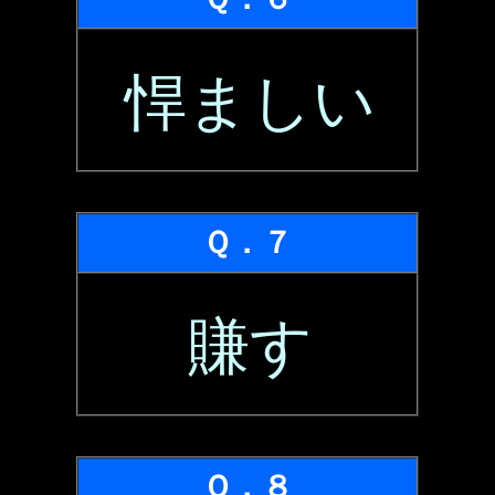
悍ましい
Ｑ．７
賺す
Ｑ．８