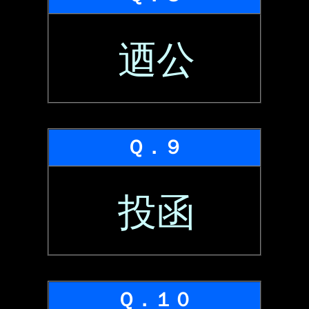
迺公
Ｑ．９
投函
Ｑ．１０