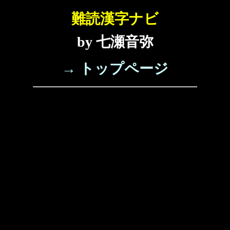
難読漢字ナビ
by 七瀬音弥
→ トップページ