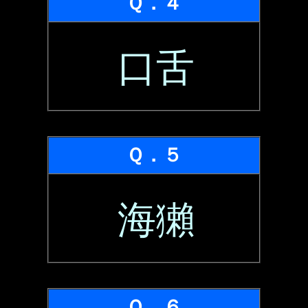
Ｑ．４
口舌
Ｑ．５
海獺
Ｑ．６