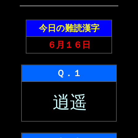
今日の難読漢字
６月１６日
Ｑ．１
逍遥