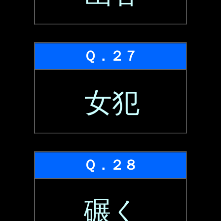
Ｑ．２７
女犯
Ｑ．２８
碾く