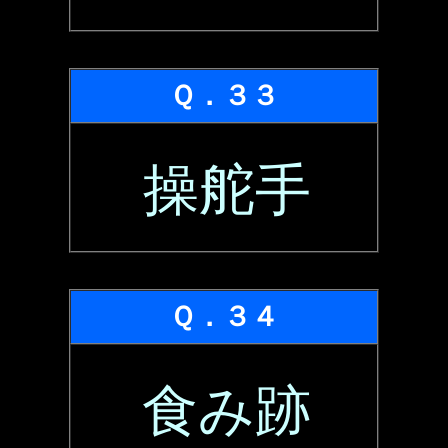
Ｑ．３３
操舵手
Ｑ．３４
食み跡