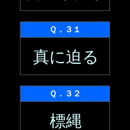
Ｑ．３１
真に迫る
Ｑ．３２
標縄