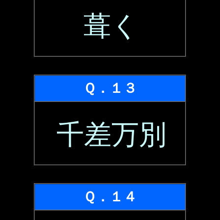
葺く
Ｑ．１３
千差万別
Ｑ．１４