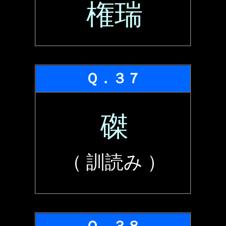
権瑞
Ｑ．３７
磔
（ 訓読み ）