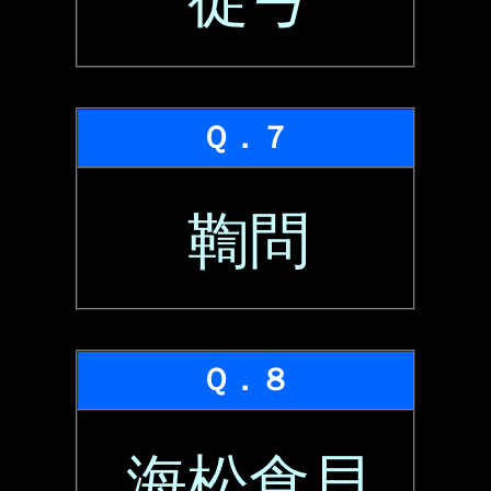
Ｑ．７
鞫問
Ｑ．８
海松食貝