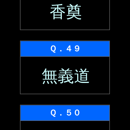
香奠
Ｑ．４９
無義道
Ｑ．５０