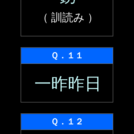
（ 訓読み ）
Ｑ．１１
一昨昨日
Ｑ．１２