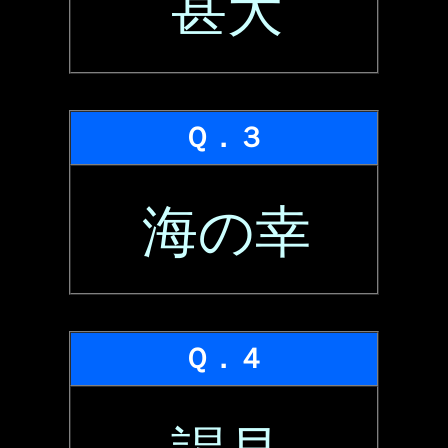
甚大
Ｑ．３
海の幸
Ｑ．４