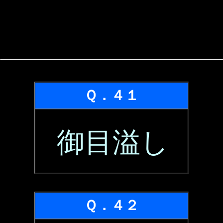
Ｑ．４１
御目溢し
Ｑ．４２