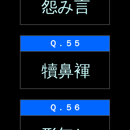
怨み言
Ｑ．５５
犢鼻褌
Ｑ．５６