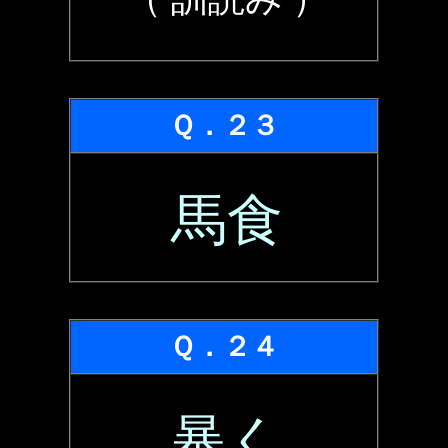
Ｑ．２３
馬食
Ｑ．２４
暴く