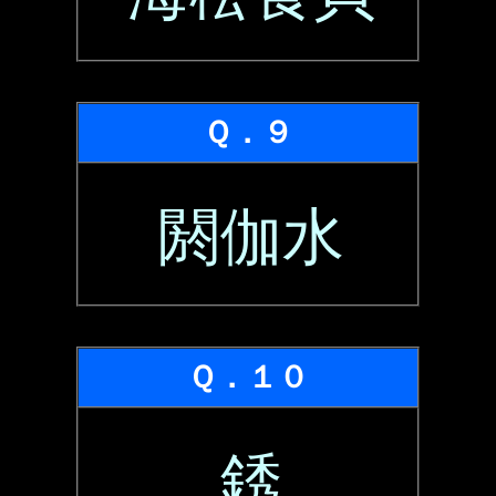
Ｑ．９
閼伽水
Ｑ．１０
銹