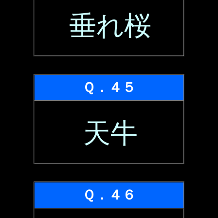
垂れ桜
Ｑ．４５
天牛
Ｑ．４６