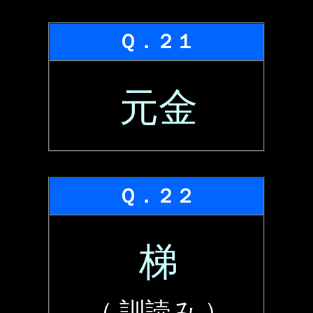
Ｑ．２１
元金
Ｑ．２２
梯
（ 訓読み ）