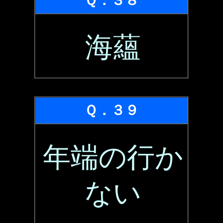
Ｑ．３８
海蘊
Ｑ．３９
年端の行か
ない