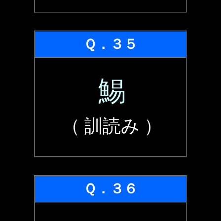
Ｑ．３５
鯣
（ 訓読み ）
Ｑ．３６