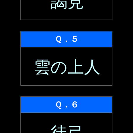
謁見
Ｑ．５
雲の上人
Ｑ．６
徒弓