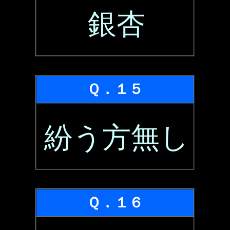
銀杏
Ｑ．１５
紛う方無し
Ｑ．１６