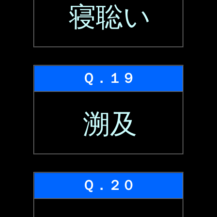
寝聡い
Ｑ．１９
溯及
Ｑ．２０