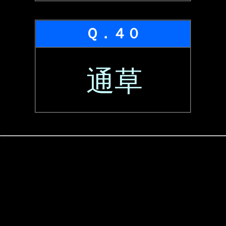
Ｑ．４０
通草